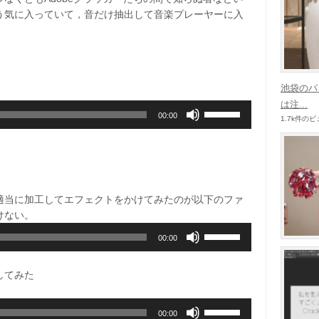
う気に入っていて，音だけ抽出して音楽プレーヤーに入
池袋のパ
は注...
ボ
00:00
1.7k件の
リ
ュ
ー
ム
調
適当に加工してエフェクトをかけてみたのが以下のファ
節
けない。
に
ボ
は
00:00
リ
上
ュ
下
してみた
ー
矢
ム
印
ボ
調
キ
00:00