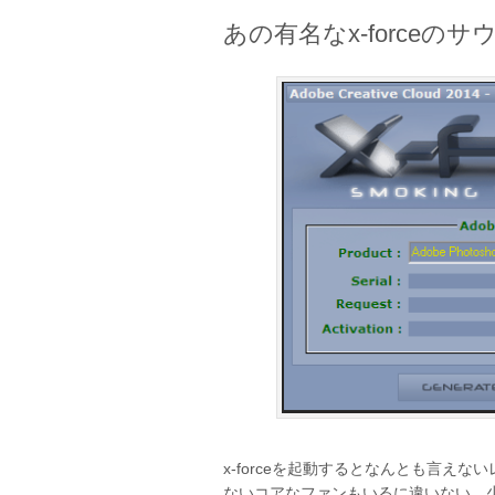
あの有名なx-forceの
x-forceを起動するとなんとも言え
ないコアなファンもいるに違いない。少