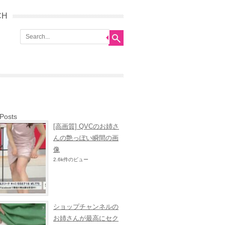
CH
 Posts
[高画質] QVCのお姉さ
んの艶っぽい瞬間の画
像
2.6k件のビュー
ショップチャンネルの
お姉さんが最高にセク