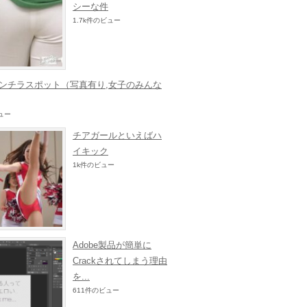
シーな件
1.7k件のビュー
ンチラスポット（写真有り,女子のみんな
ビュー
チアガールといえばハ
イキック
1k件のビュー
Adobe製品が簡単に
Crackされてしまう理由
を...
611件のビュー