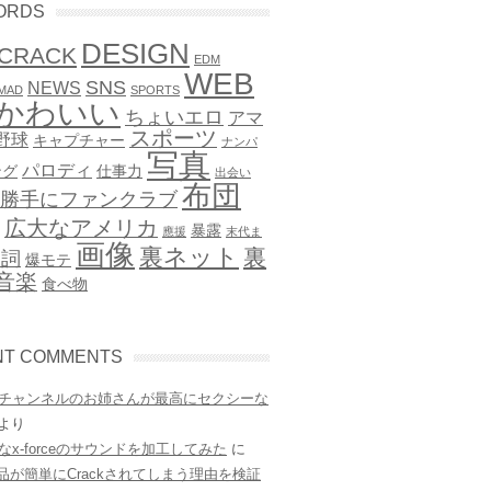
ORDS
DESIGN
CRACK
EDM
WEB
SNS
NEWS
MAD
SPORTS
かわいい
ちょいエロ
アマ
スポーツ
野球
キャプチャー
ナンパ
写真
パロディ
ング
仕事力
出会い
布団
勝手にファンクラブ
広大なアメリカ
暴露
應援
末代ま
画像
裏ネット
裏
歌詞
爆モテ
音楽
食べ物
NT COMMENTS
チャンネルのお姉さんが最高にセクシーな
より
なx-forceのサウンドを加工してみた
に
e製品が簡単にCrackされてしまう理由を検証