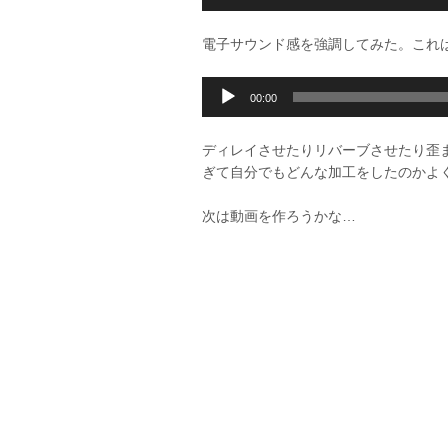
声
ー
プ
電子サウンド感を強調してみた。これ
レ
ー
音
ヤ
00:00
声
ー
プ
ディレイさせたりリバーブさせたり歪
レ
ぎて自分でもどんな加工をしたのかよく覚え
ー
ヤ
次は動画を作ろうかな…
ー