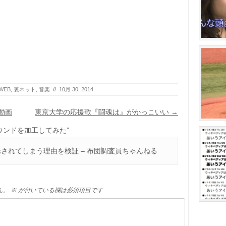
っ
い。
て
く
だ
さ
い。
WEB
,
裏ネット
,
音楽
//
10月 30, 2014
動画
東京大学の応援歌『闘魂は』がかっこいい
→
のサウンドを加工してみた
”
ackされてしまう理由を検証 – 布団調査員ちゃんねる
ん。
※
が付いている欄は必須項目です