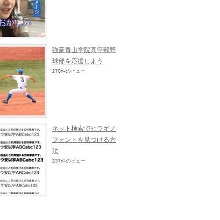
強豪青山学院高等部野
球部を応援しよう
270件のビュー
ネット検索でヒラギノ
フォントを見つける方
法
237件のビュー