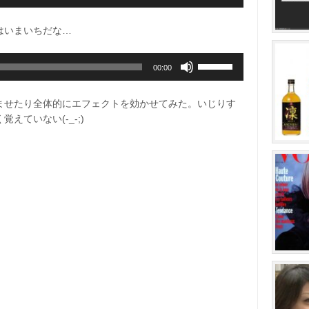
リ
節
ー
ュ
に
を
はいまいちだな…
ー
は
使
ム
上
っ
ボ
調
下
て
00:00
リ
節
矢
く
ュ
に
印
だ
ませたり全体的にエフェクトを効かせてみた。いじりす
ー
は
キ
さ
ていない(-_-;)
ム
上
ー
い。
調
下
を
節
矢
使
に
印
っ
は
キ
て
上
ー
く
下
を
だ
矢
使
さ
印
っ
い。
キ
て
ー
く
を
だ
使
さ