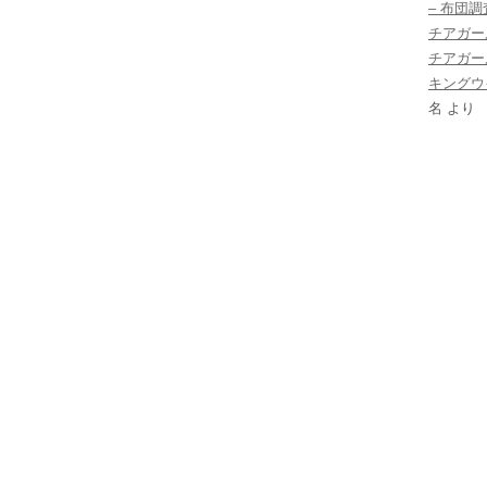
– 布団
チアガー
チアガー
キングウ
名
より