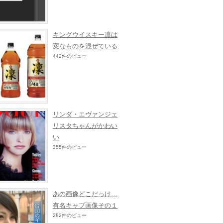
キングウイスキー凛は
変なものを混ぜている
442件のビュー
リンダ・エヴァンジェ
リスタちゃんがかわい
い
355件のビュー
あの画像どこだっけ…
有名キャプ画像その１
282件のビュー