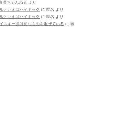
調査員ちゃんねる
より
ルといえばハイキック
に
匿名
より
ルといえばハイキック
に
匿名
より
イスキー凛は変なものを混ぜている
に
匿