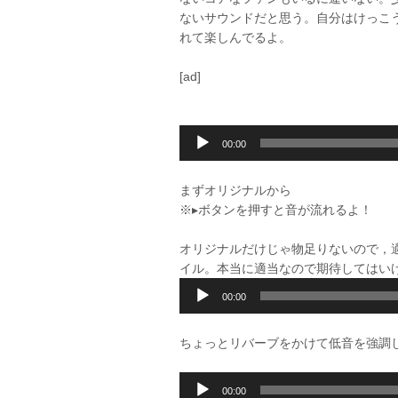
ないサウンドだと思う。自分はけっこ
れて楽しんでるよ。
[ad]
音
00:00
声
プ
まずオリジナルから
レ
※▸ボタンを押すと音が流れるよ！
ー
ヤ
オリジナルだけじゃ物足りないので，
ー
イル。本当に適当なので期待してはい
音
00:00
声
プ
ちょっとリバーブをかけて低音を強調
レ
ー
音
ヤ
00:00