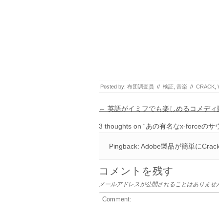
Posted by:
布団調査員
//
検証
,
音楽
//
CRACK
,
Post navigation
←
英語がイミフでも楽しめるコメディ
3 thoughts on “
あの有名なx-force
Pingback:
Adobe製品が簡単にCr
コメントを残す
メールアドレスが公開されることはありませ