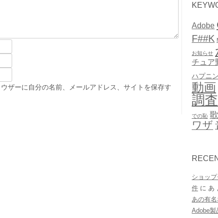
KEYW
Adobe
F##K
お知らせ
チュア
ハプニ
動画
ラウザーに自分の名前、メールアドレス、サイトを保存す
調査
での恥
ワザ
RECE
ショップ
件
に
あ
あの有名
Adob