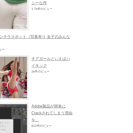
シーな件
1.7k件のビュー
ンチラスポット（写真有り,女子のみんな
ビュー
チアガールといえばハ
イキック
1k件のビュー
Adobe製品が簡単に
Crackされてしまう理由
を...
612件のビュー