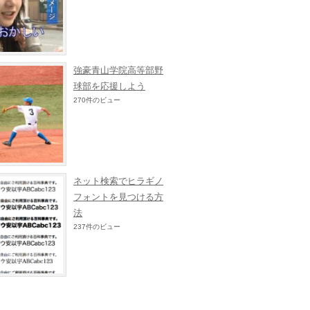
強豪青山学院高等部野
球部を応援しよう
270件のビュー
ネット検索でヒラギノ
フォントを見つける方
法
237件のビュー