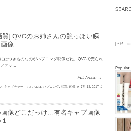
SEAR
Search
画質] QVCのお姉さんの艶っぽい瞬
の画像
[PR]
にはつきものなのがハプニング映像だね。QVCで売られ
ファッ…
Popular
Full Article →
い
,
キャプチャー
,
ちょいエロ
,
ハプニング
,
写真
,
画像
//
7月 13, 2017
//
の画像どこだっけ…有名キャプ画像
の１