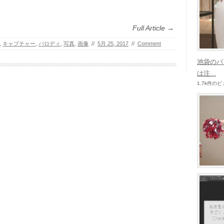
Full Article →
,
キャプチャー
,
パロディ
,
写真
,
画像
//
5月 25, 2017
//
Comment
池袋のパ
は注...
1.7k件の