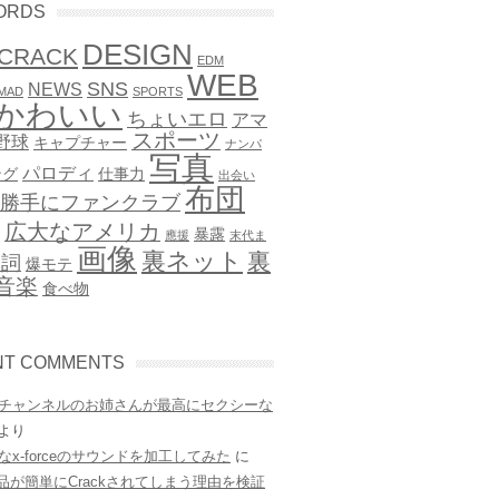
ORDS
DESIGN
CRACK
EDM
WEB
SNS
NEWS
MAD
SPORTS
かわいい
ちょいエロ
アマ
スポーツ
野球
キャプチャー
ナンパ
写真
パロディ
ング
仕事力
出会い
布団
勝手にファンクラブ
広大なアメリカ
暴露
應援
末代ま
画像
裏ネット
裏
歌詞
爆モテ
音楽
食べ物
NT COMMENTS
チャンネルのお姉さんが最高にセクシーな
より
なx-forceのサウンドを加工してみた
に
e製品が簡単にCrackされてしまう理由を検証