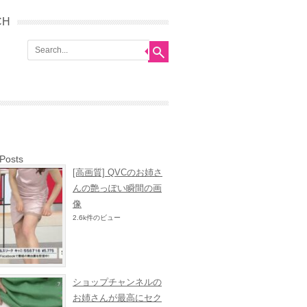
CH
 Posts
[高画質] QVCのお姉さ
んの艶っぽい瞬間の画
像
2.6k件のビュー
ショップチャンネルの
お姉さんが最高にセク