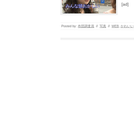
[ad]
Posted by:
布団調査員
//
写真
//
WEB
,
かわいい