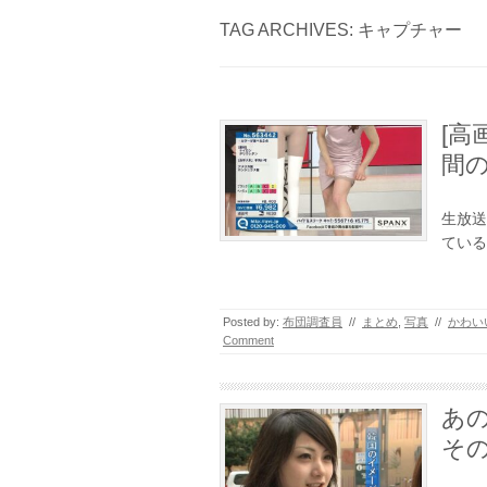
TAG ARCHIVES:
キャプチャー
[高
間
生放送
ている
Posted by:
布団調査員
//
まとめ
,
写真
//
かわい
Comment
あ
そ