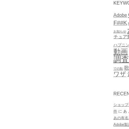
KEYW
Adobe
F##K
お知らせ
チュア
ハプニ
動画
調査
での恥
ワザ
RECE
ショップ
件
に
あ
あの有名
Adob