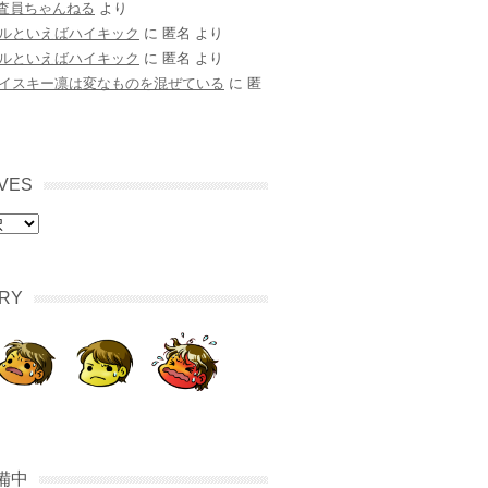
調査員ちゃんねる
より
ルといえばハイキック
に
匿名
より
ルといえばハイキック
に
匿名
より
イスキー凛は変なものを混ぜている
に
匿
VES
RY
備中