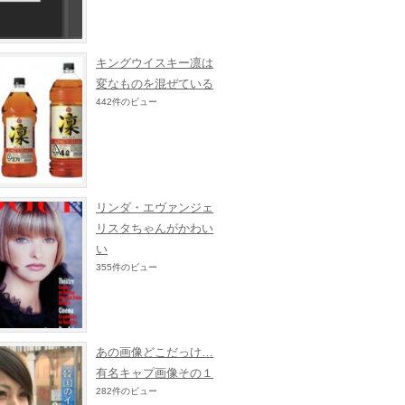
キングウイスキー凛は
変なものを混ぜている
442件のビュー
リンダ・エヴァンジェ
リスタちゃんがかわい
い
355件のビュー
あの画像どこだっけ…
有名キャプ画像その１
282件のビュー