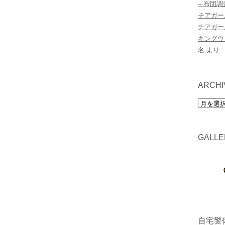
– 布団
チアガー
チアガー
キングウ
名
より
ARCHI
archives
GALLE
自宅警