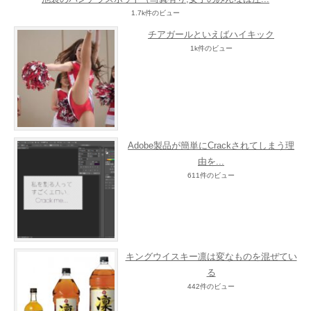
1.7k件のビュー
チアガールといえばハイキック
1k件のビュー
Adobe製品が簡単にCrackされてしまう理
由を...
611件のビュー
キングウイスキー凛は変なものを混ぜてい
る
442件のビュー