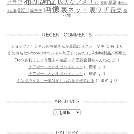
布団調査
広大なアメリカ
クラブ
暴露
應援
末代ま
画像
裏ネット
裏ワザ
音楽
歌詞
爆モテ
食
での恥
べ物
RECENT COMMENTS
ショップチャンネルのお姉さんが最高にセクシーな件
に
あ
より
あの有名なx-forceのサウンドを加工してみた
に
Adobe製品が簡単に
Crackされてしまう理由を検証 – 布団調査員ちゃんねる
より
チアガールといえばハイキック
に
匿名
より
チアガールといえばハイキック
に
匿名
より
キングウイスキー凛は変なものを混ぜている
に
匿名
より
ARCHIVES
archives
GALLERY