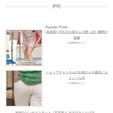
[PR]
Popular Posts
[高画質] QVCのお姉さんの艶っぽい瞬間の
画像
2.6k件のビュー
ショップチャンネルのお姉さんが最高にセ
クシーな件
1.7k件のビュー
池袋のパンチラスポット（写真有り,女子のみんなは注...