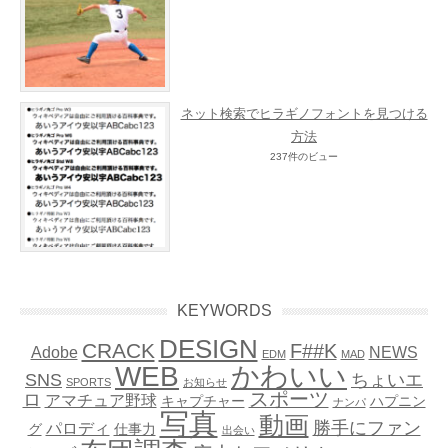
ネット検索でヒラギノフォントを見つける
方法
237件のビュー
KEYWORDS
DESIGN
CRACK
F##K
Adobe
NEWS
EDM
MAD
WEB
かわいい
SNS
ちょいエ
SPORTS
お知らせ
スポーツ
ロ
アマチュア野球
キャプチャー
ハプニン
ナンパ
写真
動画
勝手にファン
パロディ
グ
仕事力
出会い