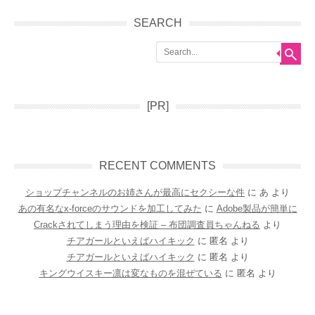
SEARCH
Search
[PR]
RECENT COMMENTS
ショップチャンネルのお姉さんが最高にセクシーな件
に
あ
より
あの有名なx-forceのサウンドを加工してみた
に
Adobe製品が簡単に
Crackされてしまう理由を検証 – 布団調査員ちゃんねる
より
チアガールといえばハイキック
に
匿名
より
チアガールといえばハイキック
に
匿名
より
キングウイスキー凛は変なものを混ぜている
に
匿名
より