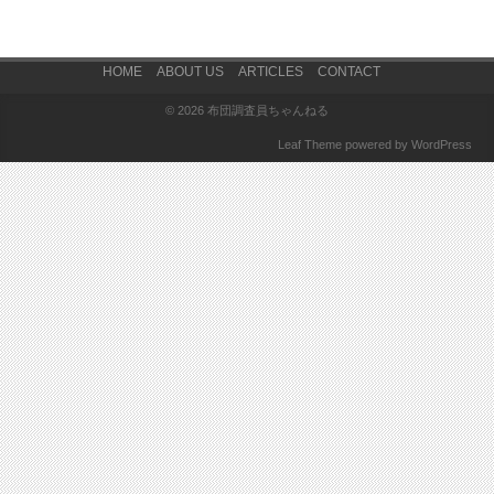
Footer Menu
HOME
ABOUT US
ARTICLES
CONTACT
© 2026
布団調査員ちゃんねる
Leaf Theme
powered by
WordPress