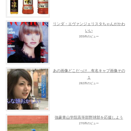
リンダ・エヴァンジェリスタちゃんがかわ
いい
355件のビュー
あの画像どこだっけ…有名キャプ画像その
１
282件のビュー
強豪青山学院高等部野球部を応援しよう
270件のビュー