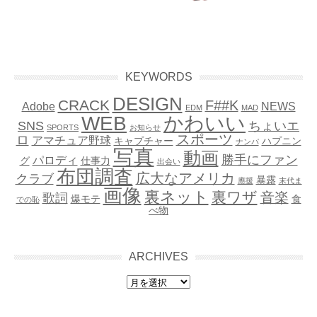
KEYWORDS
DESIGN
CRACK
F##K
Adobe
NEWS
EDM
MAD
WEB
かわいい
SNS
ちょいエ
SPORTS
お知らせ
スポーツ
ロ
アマチュア野球
キャプチャー
ハプニン
ナンパ
写真
動画
勝手にファン
パロディ
グ
仕事力
出会い
布団調査
広大なアメリカ
クラブ
暴露
應援
末代ま
画像
裏ネット
裏ワザ
音楽
歌詞
爆モテ
食
での恥
べ物
ARCHIVES
archives