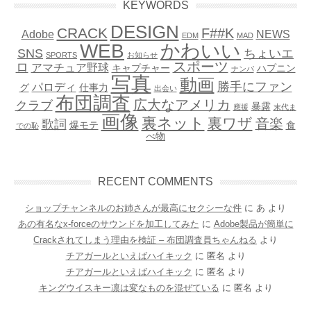
KEYWORDS
DESIGN
CRACK
F##K
Adobe
NEWS
EDM
MAD
WEB
かわいい
SNS
ちょいエ
SPORTS
お知らせ
スポーツ
ロ
アマチュア野球
キャプチャー
ハプニン
ナンパ
写真
動画
勝手にファン
パロディ
グ
仕事力
出会い
布団調査
広大なアメリカ
クラブ
暴露
應援
末代ま
画像
裏ネット
裏ワザ
音楽
歌詞
爆モテ
食
での恥
べ物
RECENT COMMENTS
ショップチャンネルのお姉さんが最高にセクシーな件
に
あ
より
あの有名なx-forceのサウンドを加工してみた
に
Adobe製品が簡単に
Crackされてしまう理由を検証 – 布団調査員ちゃんねる
より
チアガールといえばハイキック
に
匿名
より
チアガールといえばハイキック
に
匿名
より
キングウイスキー凛は変なものを混ぜている
に
匿名
より