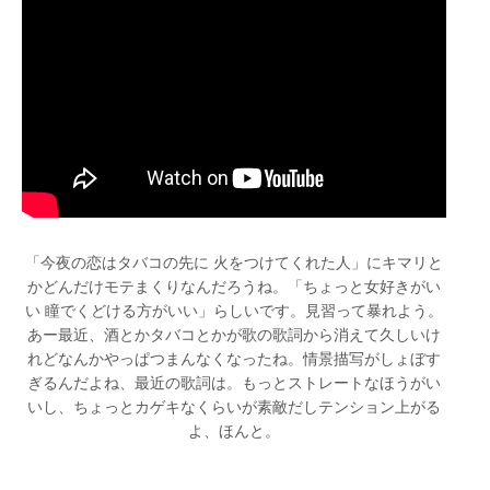
「今夜の恋はタバコの先に 火をつけてくれた人」にキマリと
かどんだけモテまくりなんだろうね。「ちょっと女好きがい
い 瞳でくどける方がいい」らしいです。見習って暴れよう。
あー最近、酒とかタバコとかが歌の歌詞から消えて久しいけ
れどなんかやっぱつまんなくなったね。情景描写がしょぼす
ぎるんだよね、最近の歌詞は。もっとストレートなほうがい
いし、ちょっとカゲキなくらいが素敵だしテンション上がる
よ、ほんと。