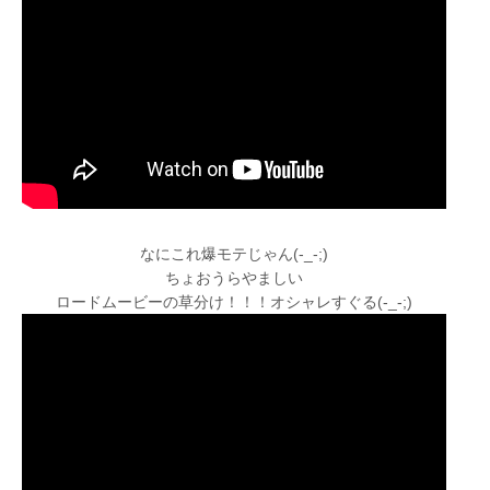
なにこれ爆モテじゃん(-_-;)
ちょおうらやましい
ロードムービーの草分け！！！オシャレすぐる(-_-;)