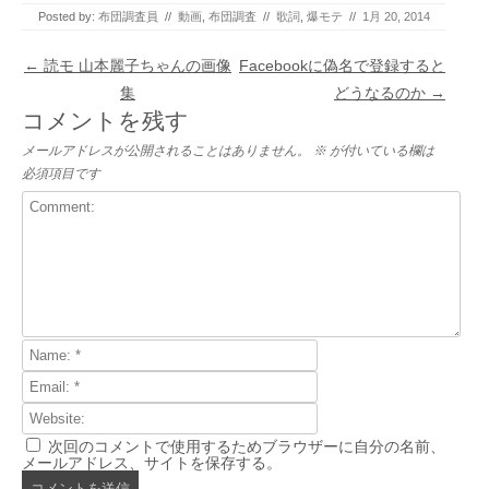
Posted by:
布団調査員
//
動画
,
布団調査
//
歌詞
,
爆モテ
//
1月 20, 2014
Post navigation
←
読モ 山本麗子ちゃんの画像
Facebookに偽名で登録すると
集
どうなるのか
→
コメントを残す
メールアドレスが公開されることはありません。
※
が付いている欄は
必須項目です
次回のコメントで使用するためブラウザーに自分の名前、
メールアドレス、サイトを保存する。