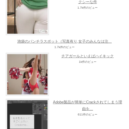
クシーな件
1.7k件のビュー
池袋のパンチラスポット（写真有り,女子のみんなは注...
1.7k件のビュー
チアガールといえばハイキック
1k件のビュー
Adobe製品が簡単にCrackされてしまう理
由を...
611件のビュー