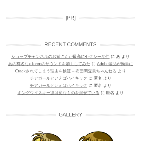
[PR]
RECENT COMMENTS
ショップチャンネルのお姉さんが最高にセクシーな件
に
あ
より
あの有名なx-forceのサウンドを加工してみた
に
Adobe製品が簡単に
Crackされてしまう理由を検証 – 布団調査員ちゃんねる
より
チアガールといえばハイキック
に
匿名
より
チアガールといえばハイキック
に
匿名
より
キングウイスキー凛は変なものを混ぜている
に
匿名
より
GALLERY