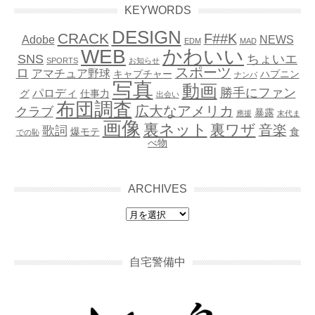
KEYWORDS
DESIGN
CRACK
F##K
Adobe
NEWS
EDM
MAD
WEB
かわいい
SNS
ちょいエ
SPORTS
お知らせ
スポーツ
ロ
アマチュア野球
キャプチャー
ハプニン
ナンパ
写真
動画
勝手にファン
パロディ
グ
仕事力
出会い
布団調査
広大なアメリカ
クラブ
暴露
應援
末代ま
画像
裏ネット
裏ワザ
音楽
歌詞
爆モテ
食
での恥
べ物
ARCHIVES
archives
自宅警備中