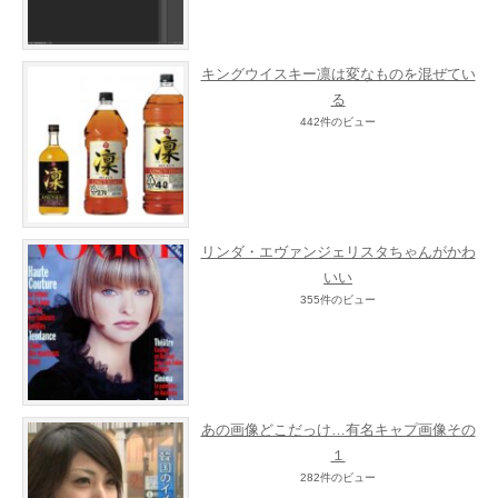
キングウイスキー凛は変なものを混ぜてい
る
442件のビュー
リンダ・エヴァンジェリスタちゃんがかわ
いい
355件のビュー
あの画像どこだっけ…有名キャプ画像その
１
282件のビュー