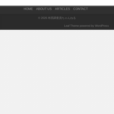
Footer Menu
HOME
ABOUT US
ARTICLES
CONTACT
© 2026
布団調査員ちゃんねる
Leaf Theme
powered by
WordPress