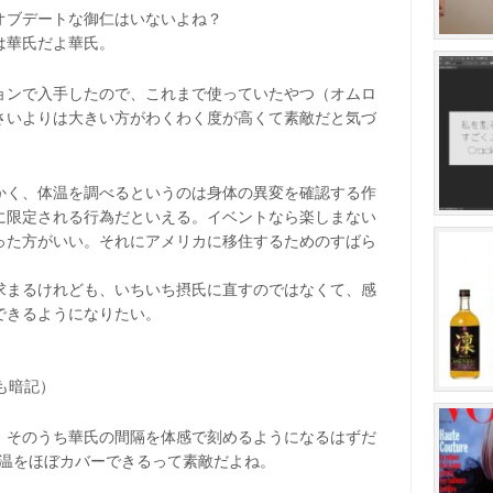
オブデートな御仁はいないよね？
は華氏だよ華氏。
ョンで入手したので、これまで使っていたやつ（オムロ
さいよりは大きい方がわくわく度が高くて素敵だと気づ
かく、体温を調べるというのは身体の異変を確認する作
に限定される行為だといえる。イベントなら楽しまない
った方がいい。それにアメリカに移住するためのすばら
求まるけれども、いちいち摂氏に直すのではなくて、感
できるようになりたい。
Cも暗記）
。そのうち華氏の間隔を体感で刻めるようになるはずだ
る気温をほぼカバーできるって素敵だよね。