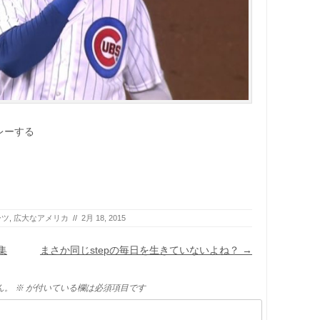
レーする
ーツ
,
広大なアメリカ
//
2月 18, 2015
集
まさか同じstepの毎日を生きていないよね？
→
ん。
※
が付いている欄は必須項目です