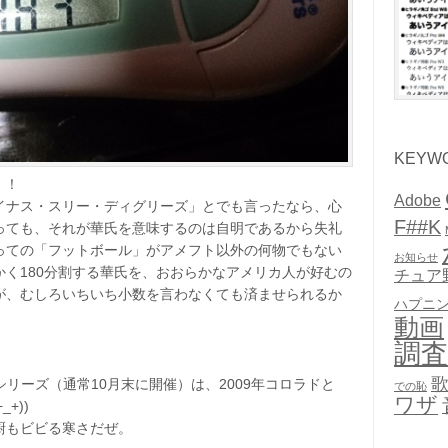
KEYW
！！
Adobe
イナス・スリー・ディグリーズ」とでも言ったなら、心
F##K
っても、それが華氏を意味するのは自明であるから失礼
っての「フットボール」がアメフト以外の何物でもない
お知らせ
く180分割する華氏を、おおらかなアメリカ人が好むの
チュア
が、むしろいちいち小数を言わなくても済ませられるか
ハプニ
動画
調査
リーズ（通常10月末に開催）は、2009年コロラドと
での恥
ワザ
+))
厨もビビる寒さだぜ。