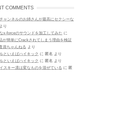
NT COMMENTS
チャンネルのお姉さんが最高にセクシーな
より
なx-forceのサウンドを加工してみた
に
e製品が簡単にCrackされてしまう理由を検証
調査員ちゃんねる
より
ルといえばハイキック
に
匿名
より
ルといえばハイキック
に
匿名
より
イスキー凛は変なものを混ぜている
に
匿