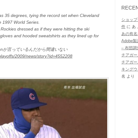
RECE
 35 degrees, tying the record set when Cleveland
ショップ
e 1997 World Series.
件
に
あ
 Rockies dressed as if they were hitting the ski
あの有名
 gloves and hooded sweatshirts as they lined up for
Adob
– 布団
pnが言っているんだから間違いない
チアガー
/playoffs/2009/news/story?id=4552208
チアガー
キングウ
名
より