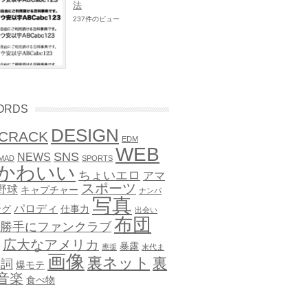
法
237件のビュー
ORDS
DESIGN
CRACK
EDM
WEB
SNS
NEWS
MAD
SPORTS
かわいい
ちょいエロ
アマ
スポーツ
野球
キャプチャー
ナンパ
写真
パロディ
ング
仕事力
出会い
布団
勝手にファンクラブ
広大なアメリカ
暴露
應援
末代ま
画像
裏ネット
裏
歌詞
爆モテ
音楽
食べ物