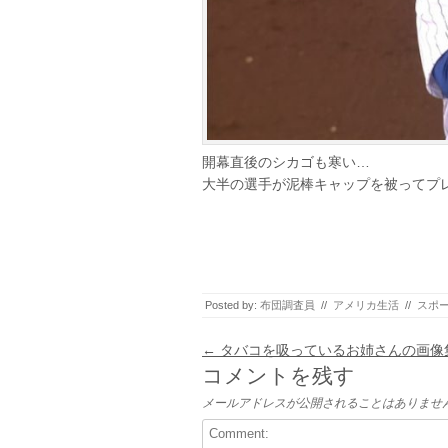
開幕直後のシカゴも寒い…
大半の選手が泥棒キャップを被ってプ
Posted by:
布団調査員
//
アメリカ生活
//
スポ
Post navigation
←
タバコを吸っているお姉さんの画像
コメントを残す
メールアドレスが公開されることはありませ