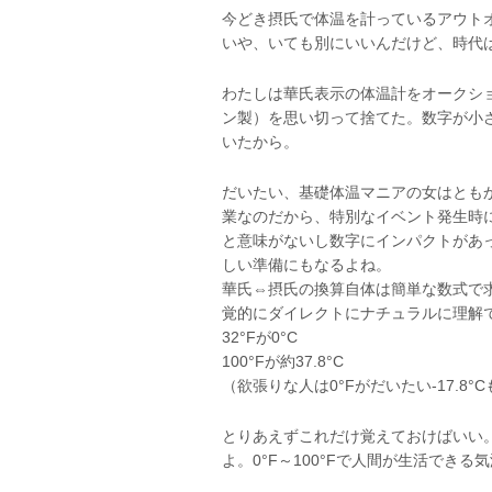
今どき摂氏で体温を計っているアウト
いや、いても別にいいんだけど、時代
わたしは華氏表示の体温計をオークシ
ン製）を思い切って捨てた。数字が小
いたから。
だいたい、基礎体温マニアの女はとも
業なのだから、特別なイベント発生時
と意味がないし数字にインパクトがあ
しい準備にもなるよね。
華氏⇔摂氏の換算自体は簡単な数式で
覚的にダイレクトにナチュラルに理解
32°Fが0°C
100°Fが約37.8°C
（欲張りな人は0°Fがだいたい-17.8°
とりあえずこれだけ覚えておけばいい
よ。0°F～100°Fで人間が生活でき