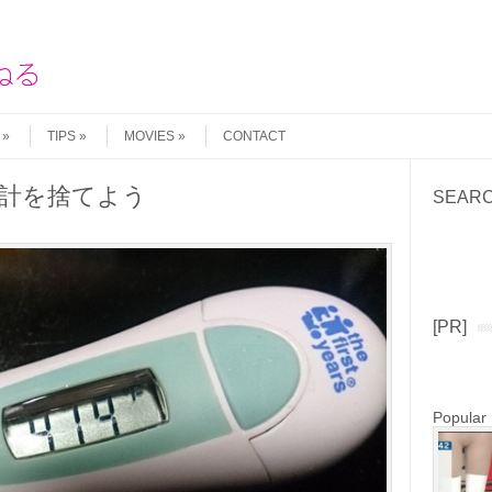
TIPS
MOVIES
CONTACT
計を捨てよう
SEAR
Search
[PR]
Popular