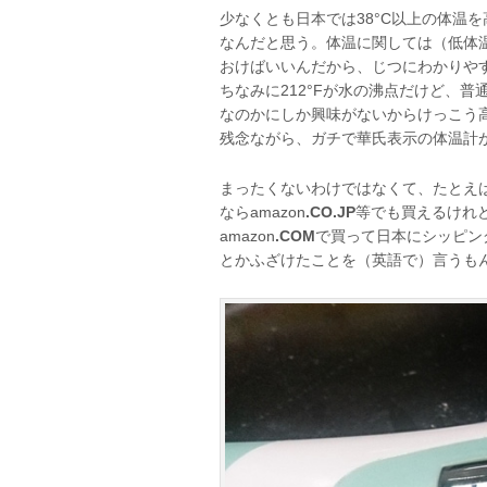
少なくとも日本では38°C以上の体温
なんだと思う。体温に関しては（低体温
おけばいいんだから、じつにわかりや
ちなみに212°Fが水の沸点だけど、
なのかにしか興味がないからけっこう
残念ながら、ガチで華氏表示の体温計
まったくないわけではなくて、たとえ
ならamazon
.CO.JP
等でも買えるけれ
amazon
.COM
で買って日本にシッピン
とかふざけたことを（英語で）言うも