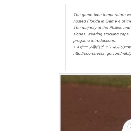
The game-time temperature was
hosted Florida in Game 4 of th
The majority of the Phillies and
slopes, wearing stocking caps,
pregame introductions.
↓スポーツ専門チャンネルのes
http://sports.espn.go.com/mlb