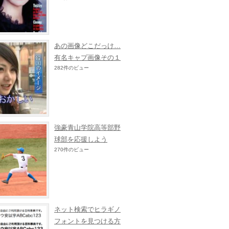
あの画像どこだっけ…
有名キャプ画像その１
282件のビュー
強豪青山学院高等部野
球部を応援しよう
270件のビュー
ネット検索でヒラギノ
フォントを見つける方