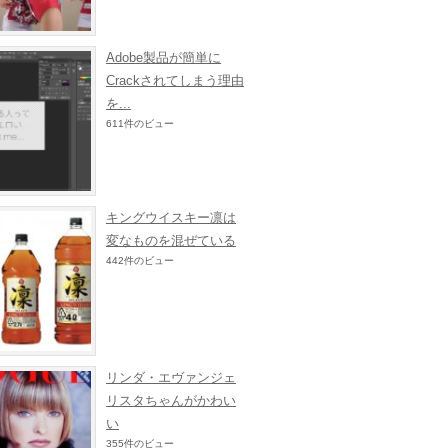
Adobe製品が簡単に
Crackされてしまう理由
を...
611件のビュー
キングウイスキー凛は
変なものを混ぜている
442件のビュー
リンダ・エヴァンジェ
リスタちゃんがかわい
い
355件のビュー