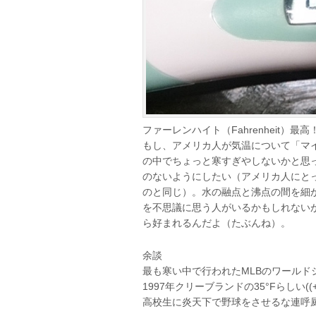
ファーレンハイト（Fahrenheit）最高
もし、アメリカ人が気温について「マ
の中でちょっと寒すぎやしないかと思
のないようにしたい（アメリカ人にと
のと同じ）。水の融点と沸点の間を細か
を不思議に思う人がいるかもしれない
ら好まれるんだよ（たぶんね）。
余談
最も寒い中で行われたMLBのワールドシ
1997年クリーブランドの35°Fらしい((+_
高校生に炎天下で野球をさせるな連呼