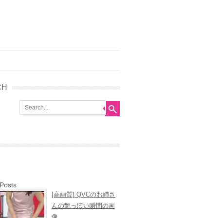
CH
 Posts
[高画質] QVCのお姉さ
んの艶っぽい瞬間の画
像