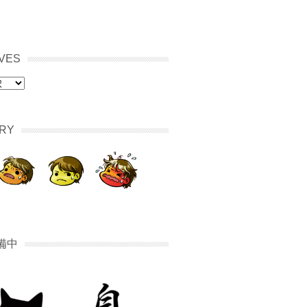
VES
RY
備中