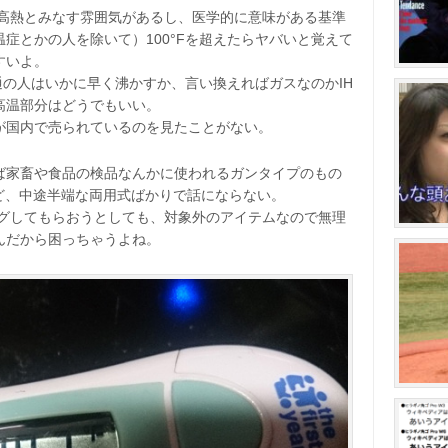
を高熱とみなす雰囲気があるし、医学的に意味がある基準
症とかの人を除いて）100°Fを超えたらヤバいと覚えて
すいよ。
普通の人はいかに早く沸かすか、言い換えればガスなのかIH
高温部分はどうでもいい。
が国内で売られているのを見たことがない。
ば家畜や食品の検品なんかに使われるガンタイプのもの
ど、中途半端な両用式ばかりで話にならない。
グしてもらおうとしても、対象外のアイテムなので無理
んだから困っちゃうよね。