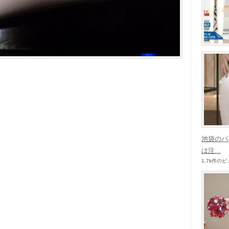
池袋のパ
は注...
1.7k件の