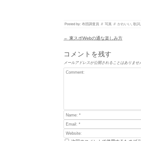
Posted by:
布団調査員
//
写真
//
かわいい
,
歌詞
Post navigation
←
東スポWebの通な楽しみ方
コメントを残す
メールアドレスが公開されることはありませ