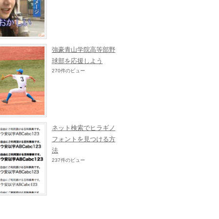
強豪青山学院高等部野
球部を応援しよう
270件のビュー
ネット検索でヒラギノ
フォントを見つける方
法
237件のビュー