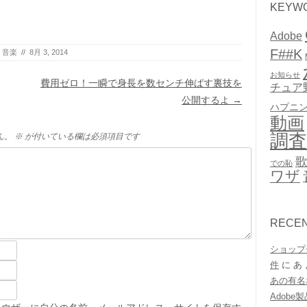
KEYW
Adobe
F##K
,
音楽
//
8月 3, 2014
お知らせ
費用ゼロ！一瞬で身長を数センチ伸ばす裏技を
チュア
公開するよ
→
ハプニ
動画
調査
ん。
※
が付いている欄は必須項目です
での恥
ワザ
RECE
ショップ
件
に
あ
あの有名
Adob