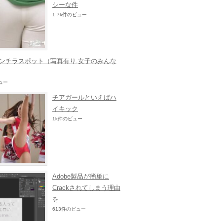
シーな件
1.7k件のビュー
ンチラスポット（写真有り,女子のみんな
ビュー
チアガールといえばハ
イキック
1k件のビュー
Adobe製品が簡単に
Crackされてしまう理由
を...
613件のビュー