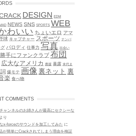
ORDS
DESIGN
CRACK
EDM
WEB
SNS
NEWS
MAD
SPORTS
かわいい
ちょいエロ
アマ
スポーツ
野球
キャプチャー
ナンパ
写真
パロディ
ング
仕事力
出会い
布団
勝手にファンクラブ
広大なアメリカ
暴露
應援
末代ま
画像
裏ネット
裏
歌詞
爆モテ
音楽
食べ物
NT COMMENTS
チャンネルのお姉さんが最高にセクシーな
より
なx-forceのサウンドを加工してみた
に
e製品が簡単にCrackされてしまう理由を検証