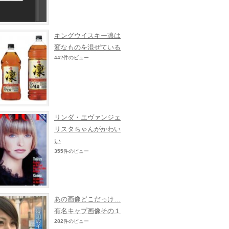
キングウイスキー凛は
変なものを混ぜている
442件のビュー
リンダ・エヴァンジェ
リスタちゃんがかわい
い
355件のビュー
あの画像どこだっけ…
有名キャプ画像その１
282件のビュー