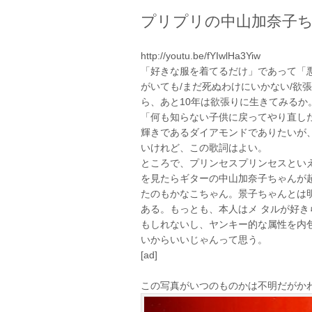
プリプリの中山加奈子
http://youtu.be/fYIwlHa3Yiw
「好きな服を着てるだけ」であって「
がいても/まだ死ぬわけにいかない/欲
ら、あと10年は欲張りに生きてみるか
「何も知らない子供に戻ってやり直し
輝きであるダイアモンドでありたいが
いけれど、この歌詞はよい。
ところで、プリンセスプリンセスとい
を見たらギターの中山加奈子ちゃんが超
たのもかなこちゃん。景子ちゃんとは
ある。もっとも、本人はメ タルが好
もしれないし、ヤンキー的な属性を内
いからいいじゃんって思う。
[ad]
この写真がいつのものかは不明だがか