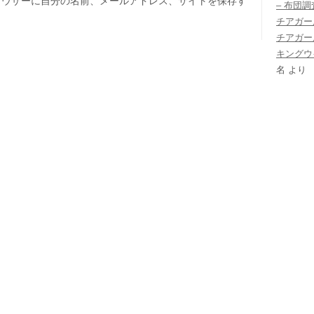
ラウザーに自分の名前、メールアドレス、サイトを保存す
– 布団
チアガー
チアガー
キングウ
名
より