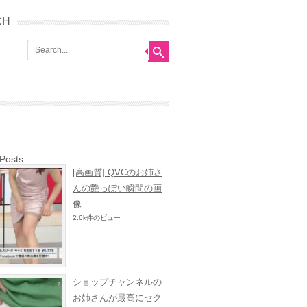
CH
 Posts
[高画質] QVCのお姉さ
んの艶っぽい瞬間の画
像
2.6k件のビュー
ショップチャンネルの
お姉さんが最高にセク