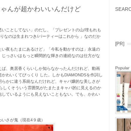
ちゃんが超かわいいんだけど
SEAR
Search
悪いことしてない」のだし、「プレゼントの山/埋もれも
張りなのは生まれつき/パーティーはこれから 」なのだか
。
[PR]
たい夜もたまにあるけど」「今私を動かすのは」永遠の
、じっさいはもっと瞬間的な輝きの連続なのは仕方がな
Popular
えば、奥居香くらいしか知らなかったんだけれど、動画
かわいくてびっくり した。しかもDIAMONDSを作詞し
明らかに違う系統なんだけれど、キャバ嬢的な美しさが
きらしくそういう雰囲気がたまたまキャバ的に見えるのか
包しているようにも見えないこともない。でも、かわい
わいさが鬼（現在4９歳）