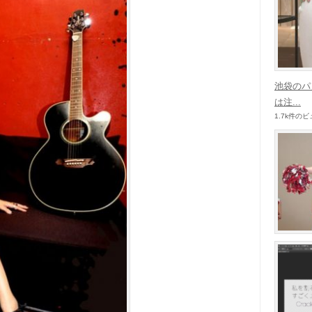
池袋のパ
は注...
1.7k件の