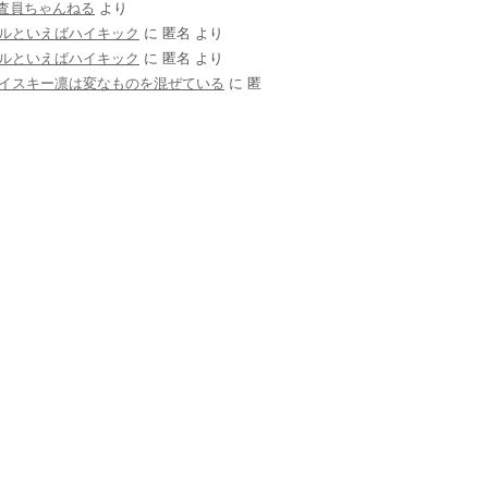
調査員ちゃんねる
より
ルといえばハイキック
に
匿名
より
ルといえばハイキック
に
匿名
より
イスキー凛は変なものを混ぜている
に
匿