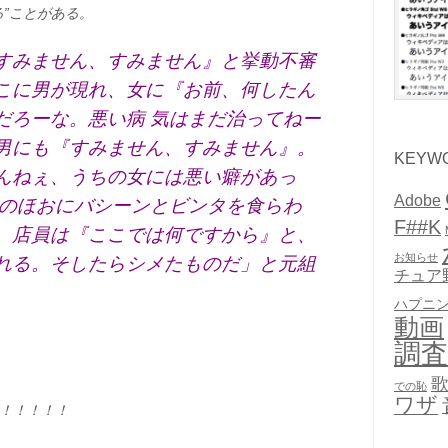
る”ことがある。
すみません、すみません』と挙動不審
こに男が現れ、女に『お前、何したん
だろーな。悪い病 気はまだ治ってねー
男にも『すみません、すみません』。
KEYW
んねぇ、うちの女には悪い癖があっ
Adobe
 のほおにバシーンとビンタを食らわ
F##K
。店員は『ここでは何ですから』と、
お知らせ
れる。そしたらシメたものだ」と元組
チュア
ハプニ
動画
調査
での恥
ワザ
！！！！！