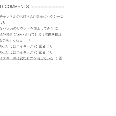
NT COMMENTS
チャンネルのお姉さんが最高にセクシーな
より
なx-forceのサウンドを加工してみた
に
e製品が簡単にCrackされてしまう理由を検証
調査員ちゃんねる
より
ルといえばハイキック
に
匿名
より
ルといえばハイキック
に
匿名
より
イスキー凛は変なものを混ぜている
に
匿