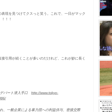
の表現を見つけてクスっと笑う。これで、一日がマック
！！！！
直接引用が続くことが多いのだけれど、これが妙に長く
いデパート潜入手口
http://www.tokyo-
486/
れ、一般企業による暴力団への利益供与、密接交際