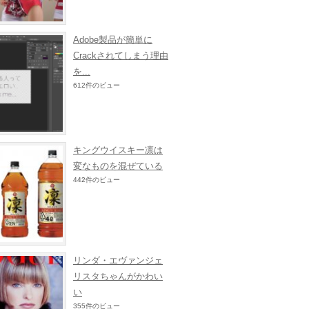
Adobe製品が簡単に
Crackされてしまう理由
を...
612件のビュー
キングウイスキー凛は
変なものを混ぜている
442件のビュー
リンダ・エヴァンジェ
リスタちゃんがかわい
い
355件のビュー