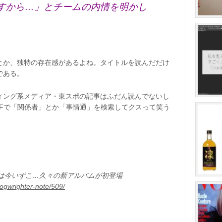
すから…」とチームの内情を明かし
とか、独特の存在感があるよね。タイトルを読んだだけ
である。
ィング系メディア・東スポの記事はふだん読んでないし
l+Fで「関係者」とか「事情通」を検索してクスって笑う
りは今いずこ…久々の新アルバムが初登場
logwrighter-note/509/