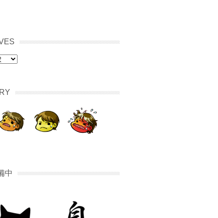
VES
RY
備中