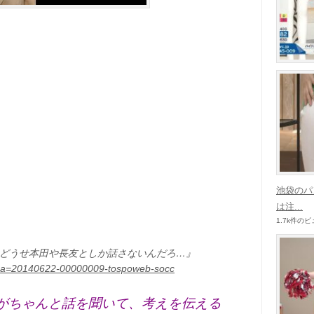
池袋のパ
は注...
1.7k件の
どうせ本田や長友としか話さないんだろ…』
/hl?a=20140622-00000009-tospoweb-socc
がちゃんと話を聞いて、考えを伝える