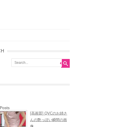
CH
 Posts
[高画質] QVCのお姉さ
んの艶っぽい瞬間の画
像