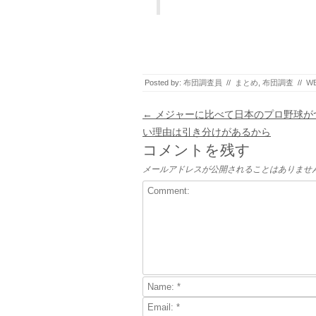
Posted by:
布団調査員
//
まとめ
,
布団調査
//
W
Post navigation
←
メジャーに比べて日本のプロ野球が
い理由は引き分けがあるから
コメントを残す
メールアドレスが公開されることはありませ