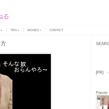
TIPS
MOVIES
CONTACT
み方
SEAR
Search
[PR]
Popular