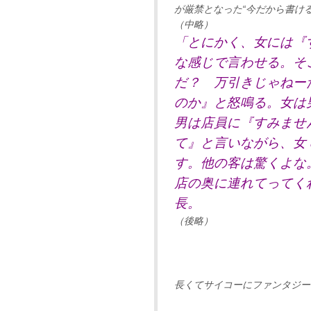
が厳禁となった“今だから書け
（中略）
「とにかく、女には『
な感じで言わせる。そ
だ？ 万引きじゃねー
のか』と怒鳴る。女は
男は店員に『すみませ
て』と言いながら、女
す。他の客は驚くよな
店の奥に連れてってく
長。
（後略）
長くてサイコーにファンタジー