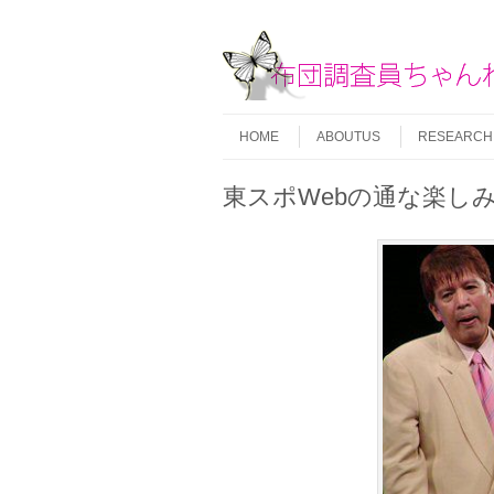
Skip to content
Menu
HOME
ABOUTUS
RESEARCH
東スポWebの通な楽し