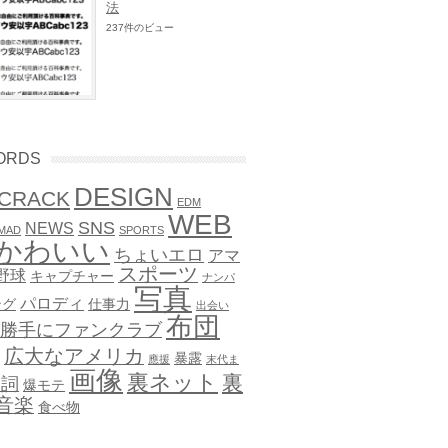
法
237件のビュー
ORDS
DESIGN
CRACK
EDM
WEB
SNS
NEWS
MAD
SPORTS
かわいい
ちょいエロ
アマ
スポーツ
野球
キャプチャー
ナンパ
写真
パロディ
ング
仕事力
出会い
布団
勝手にファンクラブ
広大なアメリカ
暴露
應援
末代ま
画像
裏ネット
裏
歌詞
爆モテ
音楽
食べ物