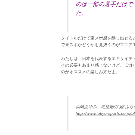
のは一部の選手だけで
た。
タイトルだけで東スポ感を醸し出せる
で東スポかどうかを見抜くのがマニア
わたしは、日本を代表するエキサイテ
その必要もあまり感じないけど、 Ctr
のがオススメの楽しみ方だよ。
浜崎あゆみ 絶頂期の“姫”ぶ
http://www.tokyo-sports.co.jp/b