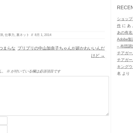
RECE
ショップ
件
に
あ
あの有名
EB
,
仕事力
,
裏ネット
//
8月 1, 2014
Adob
– 布団
つまらな
プリプリの中山加奈子ちゃんが超かわいいんだ
チアガー
けど
→
チアガー
キングウ
ん。
※
が付いている欄は必須項目です
名
より