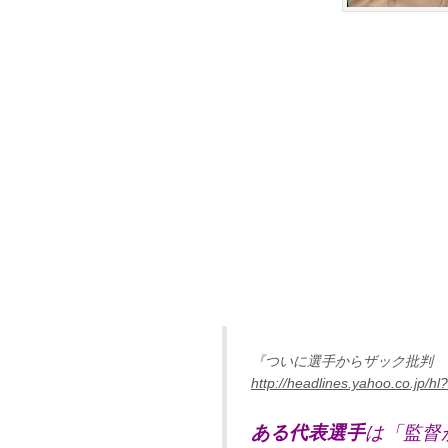
『ついに選手からザック批判 
http://headlines.yahoo.co.jp
ある代表選手
は「監督