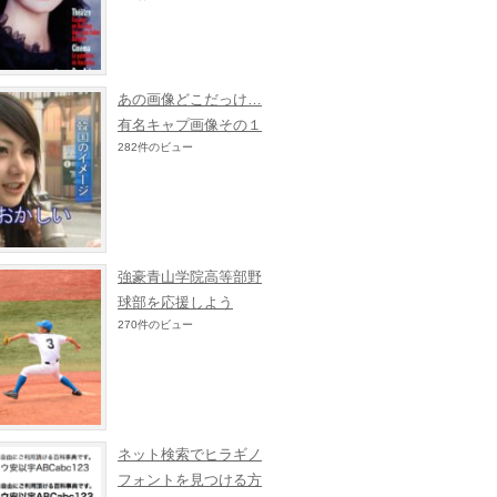
あの画像どこだっけ…
有名キャプ画像その１
282件のビュー
強豪青山学院高等部野
球部を応援しよう
270件のビュー
ネット検索でヒラギノ
フォントを見つける方